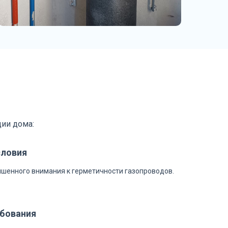
ции дома:
словия
шенного внимания к герметичности газопроводов.
бования