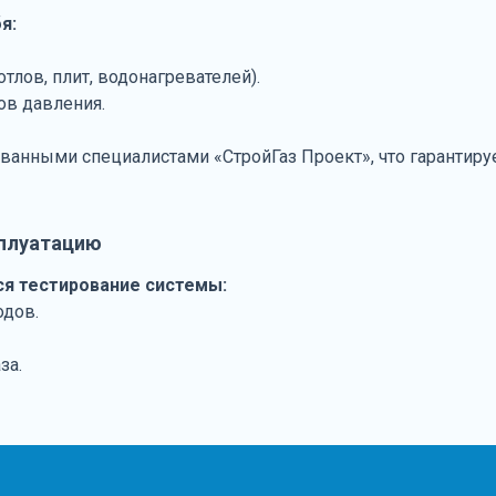
я:
тлов, плит, водонагревателей).
ов давления.
анными специалистами «СтройГаз Проект», что гарантиру
сплуатацию
я тестирование системы:
одов.
за.