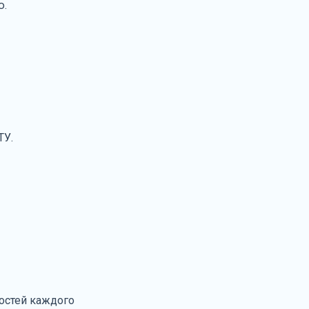
ю.
ТУ.
остей каждого