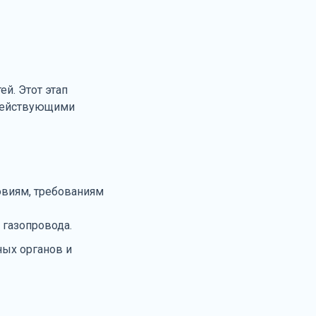
й. Этот этап
 действующими
овиям, требованиям
 газопровода.
ных органов и