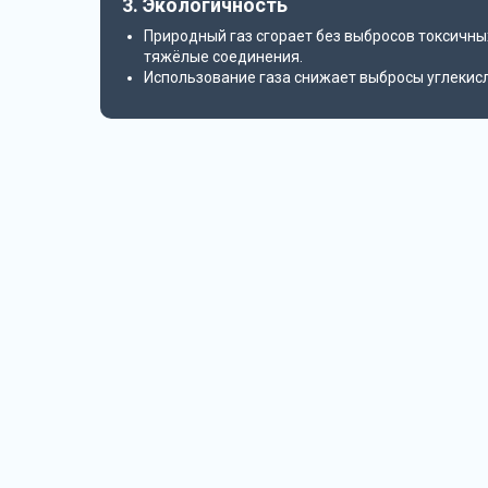
3. Экологичность
Природный газ сгорает без выбросов токсичных
тяжёлые соединения.
Использование газа снижает выбросы углекисл