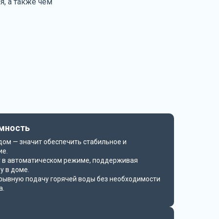
я, а также чем
омность
 дом — значит обеспечить стабильное и
ие.
т в автоматическом режиме, поддерживая
у в доме.
рывную подачу горячей воды без необходимости
а.